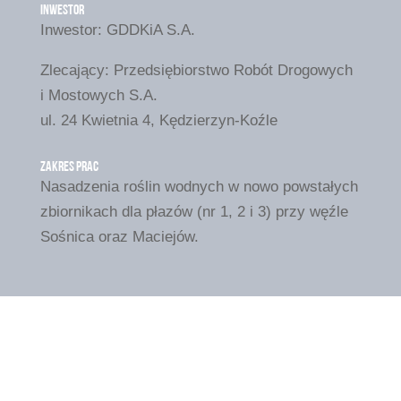
inwestor
Inwestor: GDDKiA S.A.
Zlecający: Przedsiębiorstwo Robót Drogowych
i Mostowych S.A.
ul. 24 Kwietnia 4, Kędzierzyn-Koźle
zakres prac
Nasadzenia roślin wodnych w nowo powstałych
zbiornikach dla płazów (nr 1, 2 i 3) przy węźle
Sośnica oraz Maciejów.