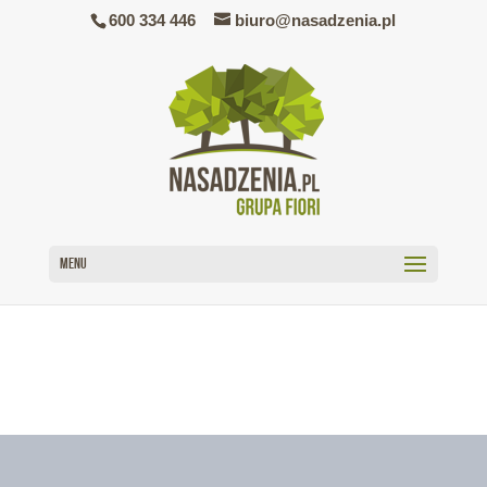
600 334 446
biuro@nasadzenia.pl
menu
Zbiorniki wodne przy autostradzie A1